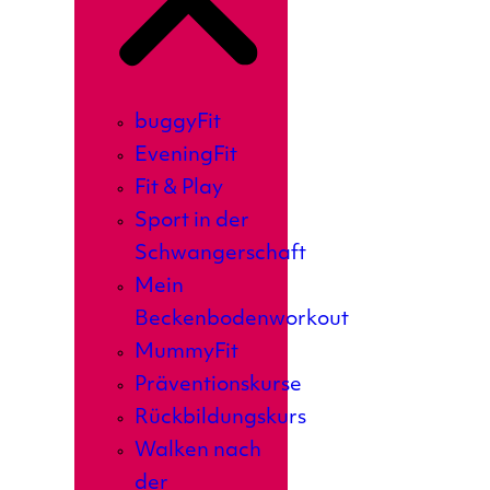
buggyFit
EveningFit
Fit & Play
Sport in der
Schwangerschaft
Mein
Beckenbodenworkout
MummyFit
Präventionskurse
Rückbildungskurs
Walken nach
der