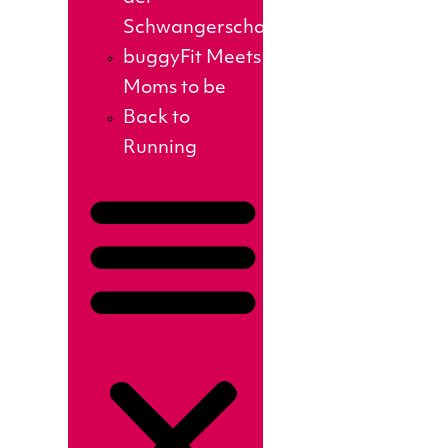
Schwangerschaft
buggyFit Meets
Moms to be
Back to
Running