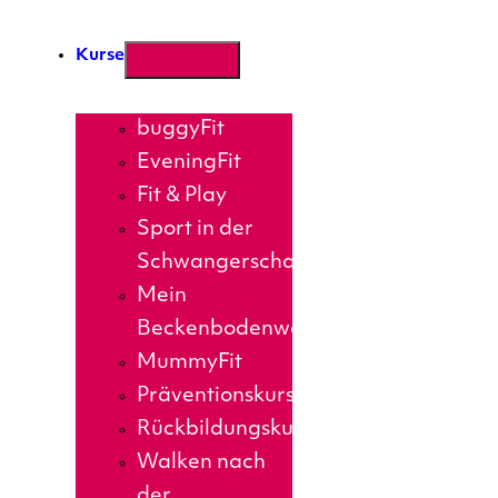
Kurse
buggyFit
EveningFit
Fit & Play
Sport in der
Schwangerschaft
Mein
Beckenbodenworkout
MummyFit
Präventionskurse
Rückbildungskurs
Walken nach
der