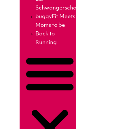
Schwangerschaft
buggyFit Meets
Moms to be
Back to
Running