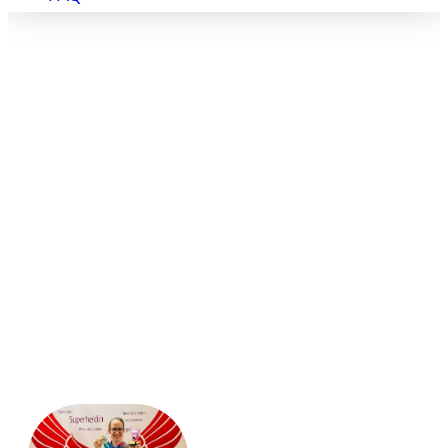
Mutmacher
Insights von buggyFit Gebietsleiter/in