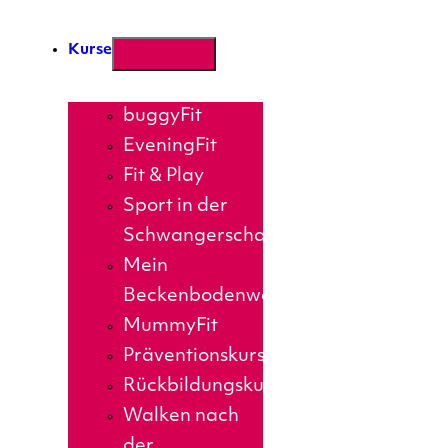
Kurse
buggyFit
EveningFit
Fit & Play
Sport in der
Schwangerschaft
Mein
Beckenbodenworkout
MummyFit
Präventionskurse
Rückbildungskurs
Walken nach
der