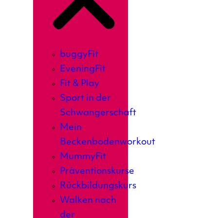
buggyFit
EveningFit
Fit & Play
Sport in der
Schwangerschaft
Mein
Beckenbodenworkout
MummyFit
Präventionskurse
Rückbildungskurs
Walken nach
der