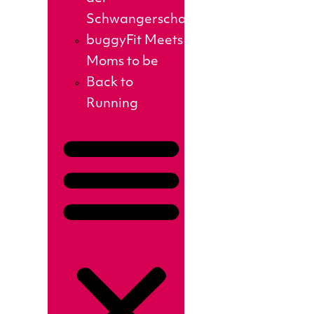
Schwangerschaft
buggyFit Meets
Moms to be
Back to
Running