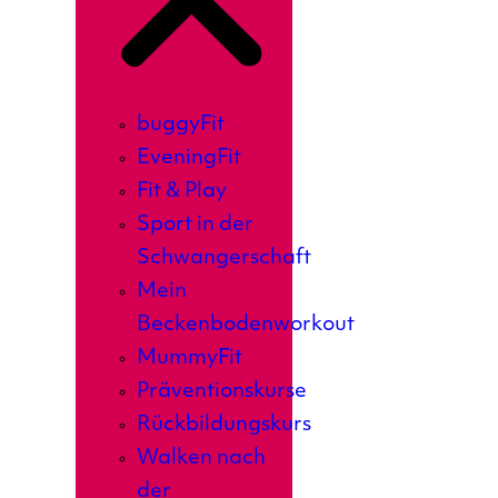
buggyFit
EveningFit
Fit & Play
Sport in der
Schwangerschaft
Mein
Beckenbodenworkout
MummyFit
Präventionskurse
Rückbildungskurs
Walken nach
der