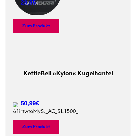
23,95
Zum Produkt
KettleBell »Kylon« Kugelhantel
50,99€
Zum Produkt