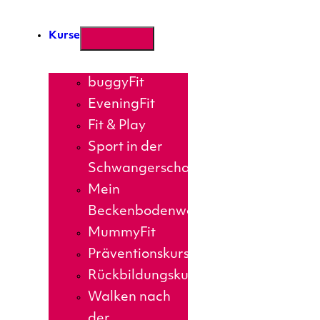
Kurse
buggyFit
EveningFit
Fit & Play
Sport in der
Schwangerschaft
Mein
Beckenbodenworkout
MummyFit
Präventionskurse
Rückbildungskurs
Walken nach
der