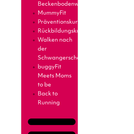
Beckenbodenworkout
MummyFit
Präventionskurse
Rückbildungskurs
Walken nach
der
Schwangerschaft
buggyFit
Meets Moms
to be
Back to
Running