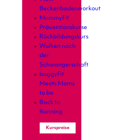
Beckenbodenworkout
MummyFit
Präventionskurse
Rückbildungskurs
Walken nach
der
Schwangerschaft
buggyFit
Meets Moms
to be
Back to
Running
Kurspreise