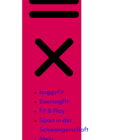
buggyFit
EveningFit
Fit & Play
Sport in der
Schwangerschaft
Mein