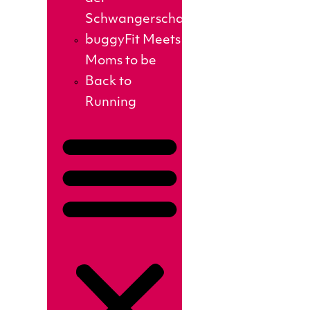
Schwangerschaft
buggyFit Meets
Moms to be
Back to
Running