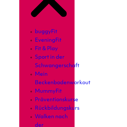
buggyFit
EveningFit
Fit & Play
Sport in der
Schwangerschaft
Mein
Beckenbodenworkout
MummyFit
Präventionskurse
Rückbildungskurs
Walken nach
der