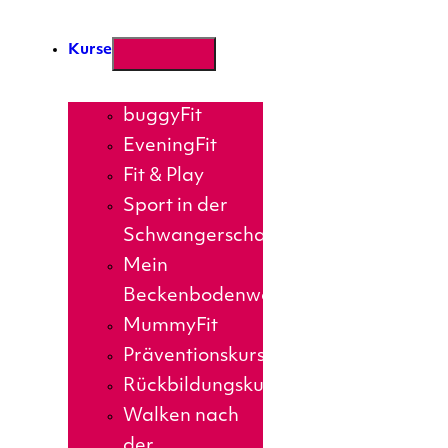
Kurse
buggyFit
EveningFit
Fit & Play
Sport in der
Schwangerschaft
Mein
Beckenbodenworkout
MummyFit
Präventionskurse
Rückbildungskurs
Walken nach
der