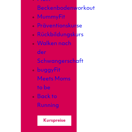
Beckenbodenworkout
MummyFit
Präventionskurse
Rückbildungskurs
Walken nach
der
Schwangerschaft
buggyFit
Meets Moms
to be
Back to
Running
Kurspreise