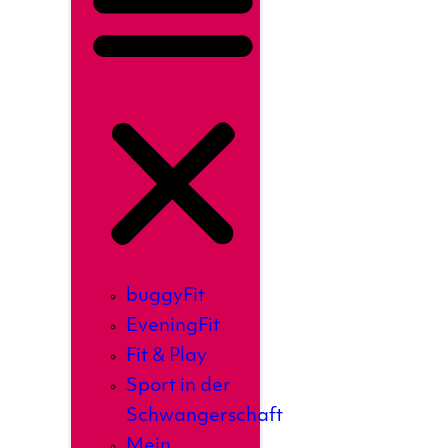
buggyFit
EveningFit
Fit & Play
Sport in der
Schwangerschaft
Mein