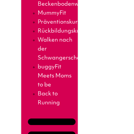
Beckenbodenworkout
MummyFit
Präventionskurse
Rückbildungskurs
Walken nach
der
Schwangerschaft
buggyFit
Meets Moms
to be
Back to
Running