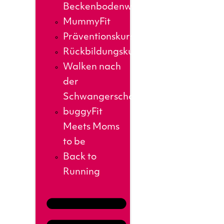
Beckenbodenworkout
MummyFit
Präventionskurse
Rückbildungskurs
Walken nach
der
Schwangerschaft
buggyFit
Meets Moms
to be
Back to
Running