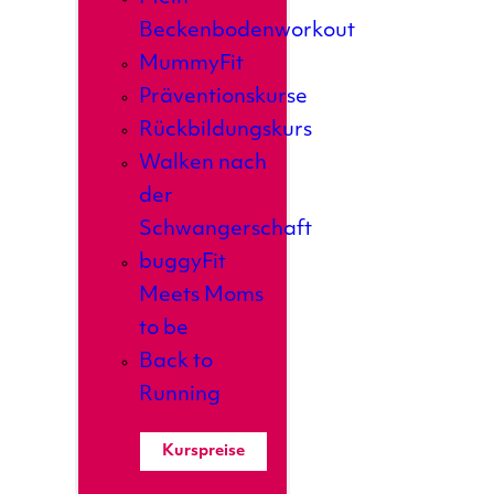
Beckenbodenworkout
MummyFit
Präventionskurse
Rückbildungskurs
Walken nach
der
Schwangerschaft
buggyFit
Meets Moms
to be
Back to
Running
Kurspreise