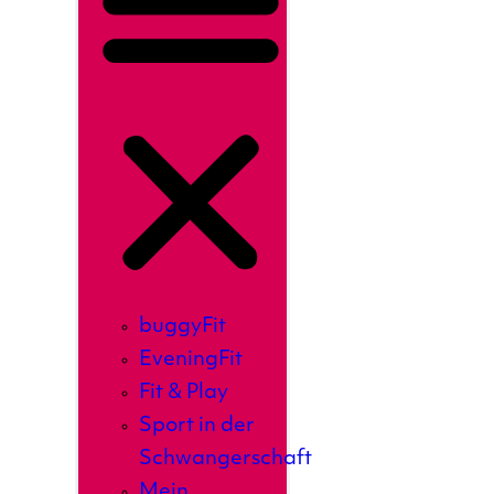
buggyFit
EveningFit
Fit & Play
Sport in der
Schwangerschaft
Mein