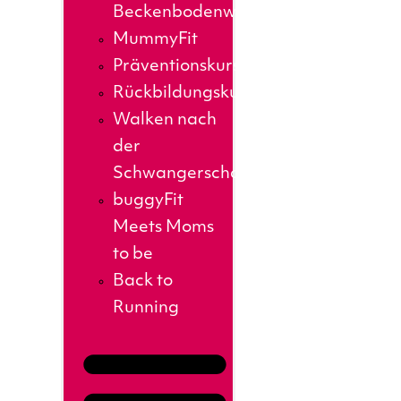
Beckenbodenworkout
MummyFit
Präventionskurse
Rückbildungskurs
Walken nach
der
Schwangerschaft
buggyFit
Meets Moms
to be
Back to
Running