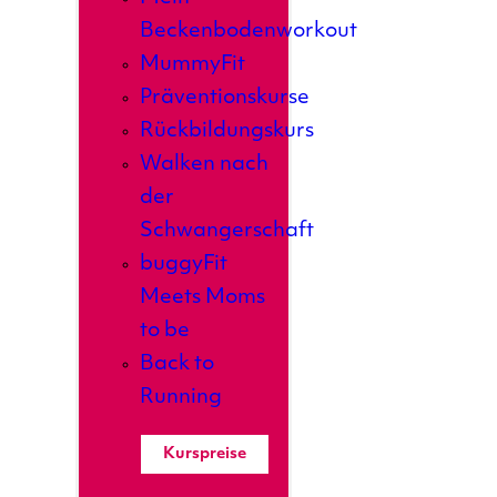
Beckenbodenworkout
MummyFit
Präventionskurse
Rückbildungskurs
Walken nach
der
Schwangerschaft
buggyFit
Meets Moms
to be
Back to
Running
Kurspreise