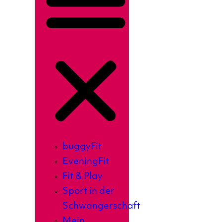
buggyFit
EveningFit
Fit & Play
Sport in der
Schwangerschaft
Mein