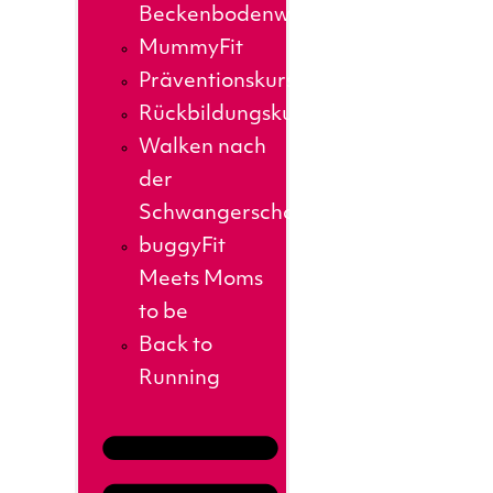
Beckenbodenworkout
MummyFit
Präventionskurse
Rückbildungskurs
Walken nach
der
Schwangerschaft
buggyFit
Meets Moms
to be
Back to
Running