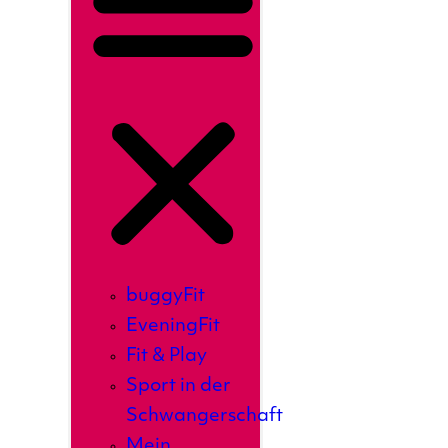
buggyFit
EveningFit
Fit & Play
Sport in der
Schwangerschaft
Mein