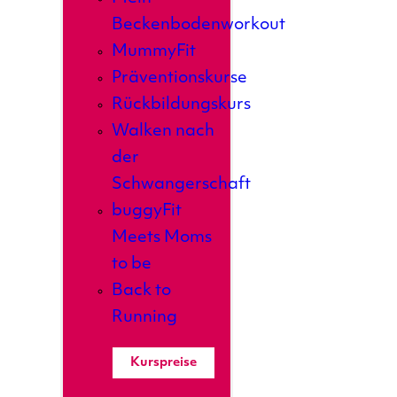
Beckenbodenworkout
MummyFit
Präventionskurse
Rückbildungskurs
Walken nach
der
Schwangerschaft
buggyFit
Meets Moms
to be
Back to
Running
Kurspreise