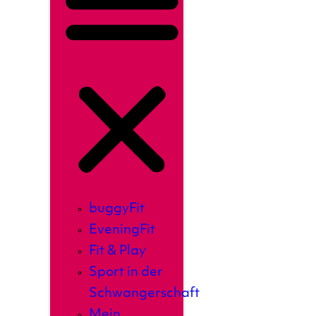
buggyFit
EveningFit
Fit & Play
Sport in der
Schwangerschaft
Mein