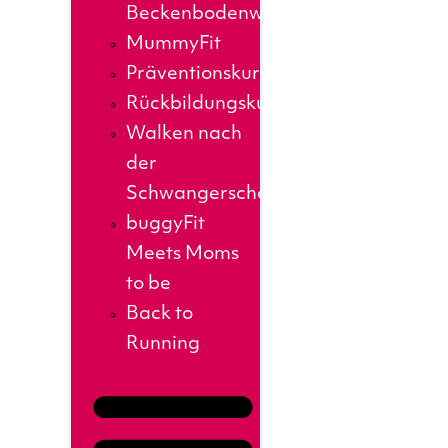
Beckenbodenworkout
MummyFit
Präventionskurse
Rückbildungskurs
Walken nach
der
Schwangerschaft
buggyFit
Meets Moms
to be
Back to
Running