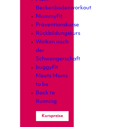
Beckenbodenworkout
MummyFit
Präventionskurse
Rückbildungskurs
Walken nach
der
Schwangerschaft
buggyFit
Meets Moms
to be
Back to
Running
Kurspreise