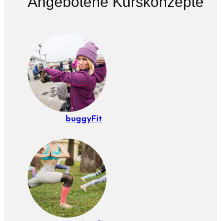
Angebotene Kurskonzepte
buggyFit