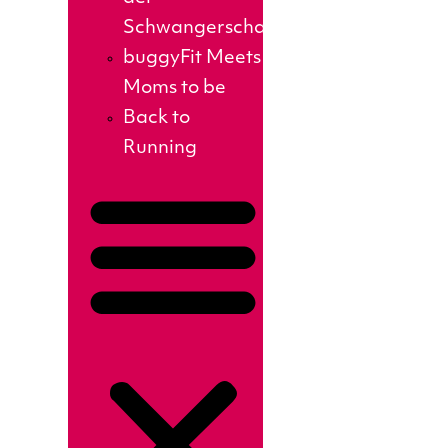
Schwangerschaft
buggyFit Meets
Moms to be
Back to
Running