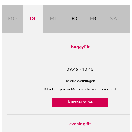
MO
DI
MI
DO
FR
SA
buggyFit
09:45 - 10:45
Talaue Waiblingen
–
Bitte bringe eine Matte und was zu trinken mit
Kurstermine
evening fit