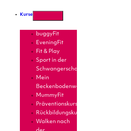
Kurse
buggyFit
EveningFit
Fit & Play
Sport in der
Schwangerschaft
Mein
Beckenbodenworkout
MummyFit
Präventionskurse
Rückbildungskurs
Walken nach
der