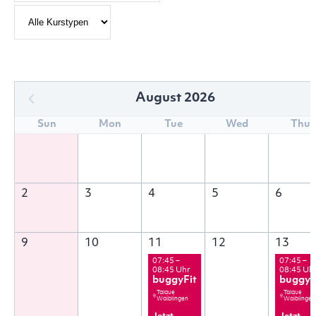
August 2026
Sun
Mon
Tue
Wed
Thu
2
3
4
5
6
9
10
11
12
13
07:45 –
07:45 –
08:45 Uhr
08:45 Uh
buggyFit
buggyF
Talaue
Talaue
Waiblingen
Waiblingen