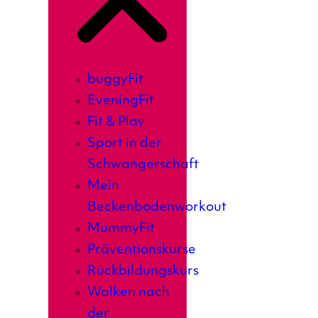
buggyFit
EveningFit
Fit & Play
Sport in der
Schwangerschaft
Mein
Beckenbodenworkout
MummyFit
Präventionskurse
Rückbildungskurs
Walken nach
der