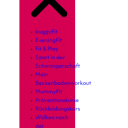
buggyFit
EveningFit
Fit & Play
Sport in der
Schwangerschaft
Mein
Beckenbodenworkout
MummyFit
Präventionskurse
Rückbildungskurs
Walken nach
der