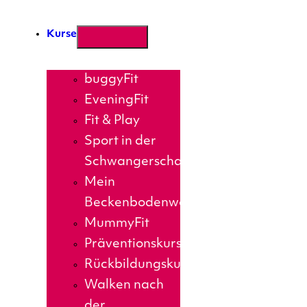
Kurse
buggyFit
EveningFit
Fit & Play
Sport in der
Schwangerschaft
Mein
Beckenbodenworkout
MummyFit
Präventionskurse
Rückbildungskurs
Walken nach
der