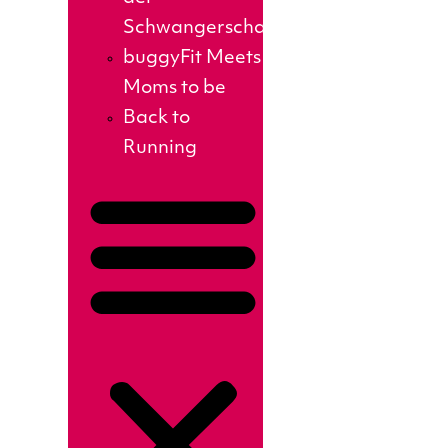
Schwangerschaft
buggyFit Meets
Moms to be
Back to
Running