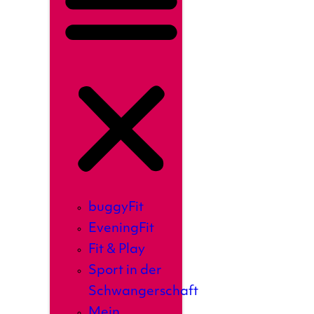
buggyFit
EveningFit
Fit & Play
Sport in der
Schwangerschaft
Mein