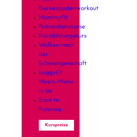
Beckenbodenworkout
MummyFit
Präventionskurse
Rückbildungskurs
Walken nach
der
Schwangerschaft
buggyFit
Meets Moms
to be
Back to
Running
Kurspreise