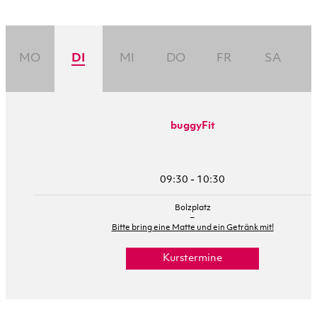
MO
DI
MI
DO
FR
SA
buggyFit
09:30 - 10:30
Bolzplatz
–
Bitte bring eine Matte und ein Getränk mit!
Kurstermine