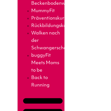
Beckenbodenworkout
MummyFit
Präventionskurse
Rückbildungskurs
Walken nach
der
Schwangerschaft
buggyFit
Meets Moms
to be
Back to
Running