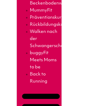
Beckenbodenworkout
MummyFit
Präventionskurse
Rückbildungskurs
Walken nach
der
Schwangerschaft
buggyFit
Meets Moms
to be
Back to
Running