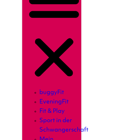
buggyFit
EveningFit
Fit & Play
Sport in der
Schwangerschaft
Mein