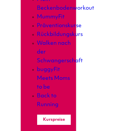
Beckenbodenworkout
MummyFit
Präventionskurse
Rückbildungskurs
Walken nach
der
Schwangerschaft
buggyFit
Meets Moms
to be
Back to
Running
Kurspreise