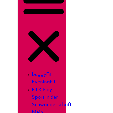
buggyFit
EveningFit
Fit & Play
Sport in der
Schwangerschaft
Mein