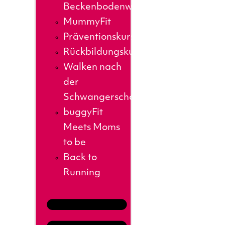
Beckenbodenworkout
MummyFit
Präventionskurse
Rückbildungskurs
Walken nach
der
Schwangerschaft
buggyFit
Meets Moms
to be
Back to
Running