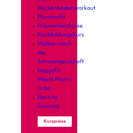
Beckenbodenworkout
MummyFit
Präventionskurse
Rückbildungskurs
Walken nach
der
Schwangerschaft
buggyFit
Meets Moms
to be
Back to
Running
Kurspreise