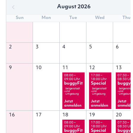
August 2026
Sun
Mon
Tue
Wed
Thu
2
3
4
5
6
9
10
11
12
13
08:00 –
17:00 –
07:30 –
09:00 Uhr
18:00 Uhr
08:30 Uh
buggyFit
Special
buggyF
Seligenstadt
Seligenstadt
Seligenstad
und
und
und
Umgebung
Umgebung
Umgebung
Jetzt
Jetzt
Jetzt
anmelden
anmelden
anmelde
16
17
18
19
20
08:00 –
17:00 –
07:30 –
09:00 Uhr
18:00 Uhr
08:30 Uh
buggyFit
Special
buggyF