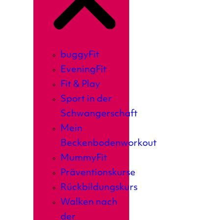
buggyFit
EveningFit
Fit & Play
Sport in der
Schwangerschaft
Mein
Beckenbodenworkout
MummyFit
Präventionskurse
Rückbildungskurs
Walken nach
der