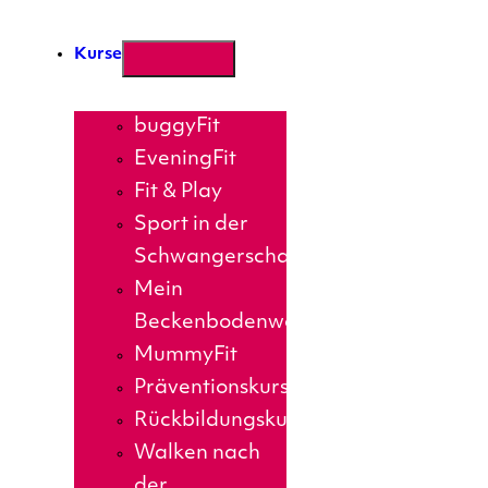
Kurse
buggyFit
EveningFit
Fit & Play
Sport in der
Schwangerschaft
Mein
Beckenbodenworkout
MummyFit
Präventionskurse
Rückbildungskurs
Walken nach
der