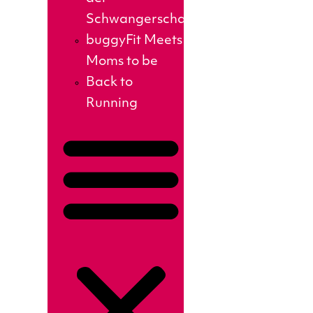
Schwangerschaft
buggyFit Meets
Moms to be
Back to
Running